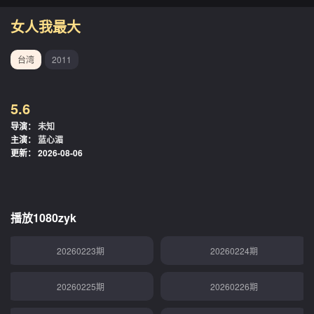
20260121期
20260122期
女人我最大
20260126期
20260127期
台湾
2011
20260128期
20260129期
5.6
20260202期
20260203期
导演：
未知
主演：
蓝心湄
20260204期
20260205期
更新：
2026-08-06
20260209期
20260210期
20260211期
20260212期
播放1080zyk
20260223期
20260224期
20260225期
20260226期