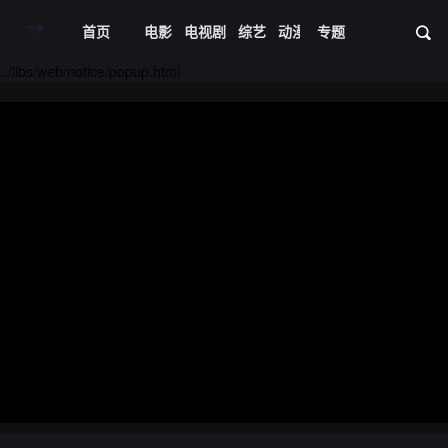
首页
电影
电视剧
综艺
动漫
专题
短剧大全
体育
资
20251222期
20251223期
../libs/web/notice/popup.html
20251224期
20251229期
20251230期
20260101期
20260105期
20260106期
20260107期
20260108期
20260112期
20260113期
20260114期
20260115期
20260119期
20260120期