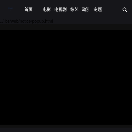
首页
电影
电视剧
综艺
动漫
专题
短剧大全
体育
资
20251216期
20251217期
../libs/web/notice/popup.html
20251222期
20251223期
20251224期
20251229期
20251230期
20260101期
20260105期
20260106期
20260107期
20260108期
20260112期
20260113期
20260114期
20260115期