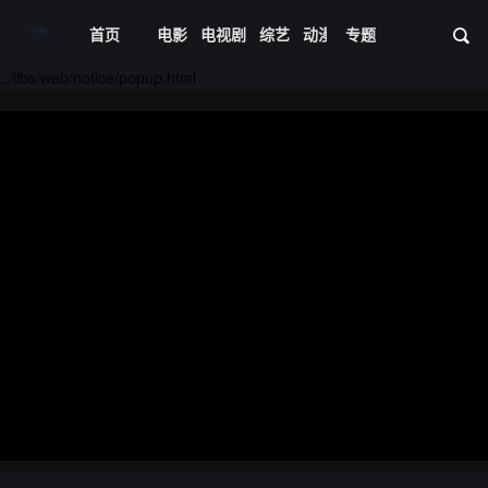
首页
电影
电视剧
综艺
动漫
专题
短剧大全
体育
资
20231103期
20231106期
../libs/web/notice/popup.html
20231107期
20231108期
20231109期
20231110期
20231113期
20231114期
20231115期
20231116期
20231117期
20231120期
20231121期
20231122期
20231123期
20231124期