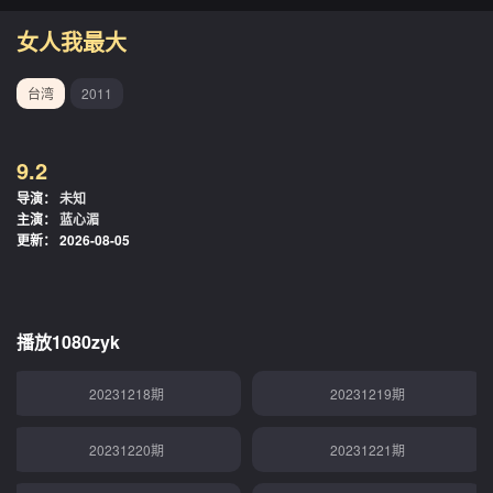
20231127期
20231128期
女人我最大
20231129期
20231130期
台湾
2011
20231201期
20231204期
9.2
20231205期
20231206期
导演：
未知
主演：
蓝心湄
20231207期
20231208期
更新：
2026-08-05
20231211期
20231212期
20231213期
20231214期
播放1080zyk
20231218期
20231219期
20231220期
20231221期