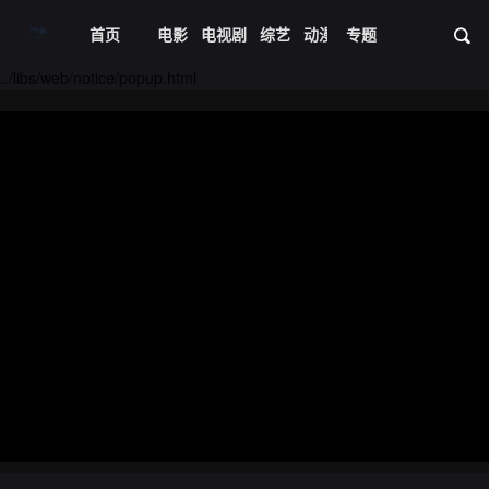
首页
电影
电视剧
综艺
动漫
专题
短剧大全
体育
资
20221104期
20221107期
../libs/web/notice/popup.html
20221108期
20221109期
20221110期
20221111期
20221114期
20221115期
20221116期
20221117期
20221118期
20221121期
20221122期
20221123期
20221124期
20221128期