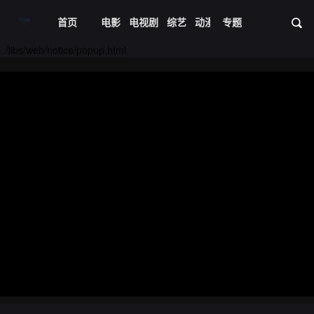
首页
电影
电视剧
综艺
动漫
专题
短剧大全
体育
资
20241113期
20241114期
../libs/web/notice/popup.html
20241118期
20241119期
20241120期
20241121期
20241125期
20241126期
20241127期
20241128期
20241202期
20241203期
20241204期
20241205期
20241209期
20241210期