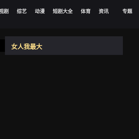
20240902期
20240903期
视剧
综艺
动漫
短剧大全
体育
资讯
专题
20240904期
20240905期
20240909期
20240910期
20221012期
女人我最大
20240911期
20240912期
20221013期
台湾
2011
20240913期
20240916期
20221014期
20221018期
20240917期
20240918期
7.9
20221019期
导演：
未知
20240919期
20240920期
主演：
蓝心湄
20221020期
更新：
2026-08-06
20240923期
20240924期
20221021期
20221024期
20240925期
20240926期
20221025期
播放1080zyk
20240930期
20241001期