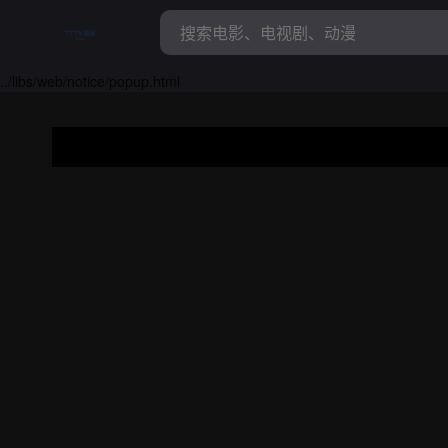
../libs/web/notice/popup.html