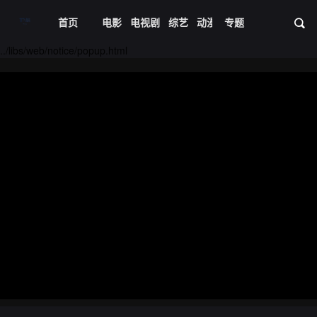
首页
电影
电视剧
综艺
动漫
专题
短剧大全
体育
资
20240701期
20240702期
../libs/web/notice/popup.html
20240704期
20240709期
20240715期
20240716期
20240717期
20240718期
20240722期
20240723期
20240724期
20240729期
20240730期
20240801期
20240805期
20240806期