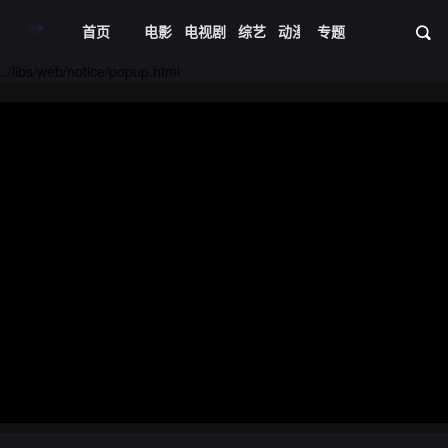
首页
电影
电视剧
综艺
动漫
专题
短剧大全
体育
资
20231220期
20231221期
../libs/web/notice/popup.html
20231225期
20231226期
20231227期
20231228期
20231229期
20240101期
20240102期
20240103期
20240104期
20240108期
20240109期
20240110期
20240111期
20240115期