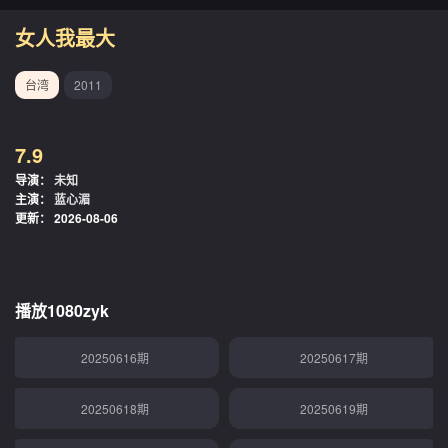
20250521期
20250522期
女人我最大
20250526期
20250527期
台湾
2011
20250528期
20250529期
7.9
20250602期
20250603期
导演：
未知
主演：
蓝心湄
20250604期
20250605期
更新：
2026-08-06
20250609期
20250610期
20250611期
20250612期
播放1080zyk
20250616期
20250617期
20250618期
20250619期