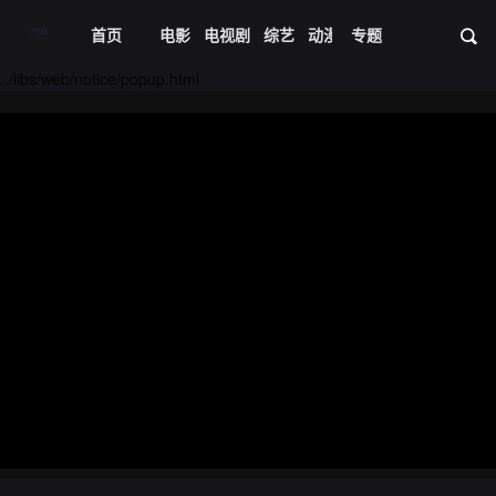
首页
电影
电视剧
综艺
动漫
专题
短剧大全
体育
资
20240426期
20240429期
../libs/web/notice/popup.html
20240430期
20240501期
20240502期
20240503期
20240504期
20240507期
20240508期
20240509期
20240510期
20240513期
20240514期
20240515期
20240516期
20240520期