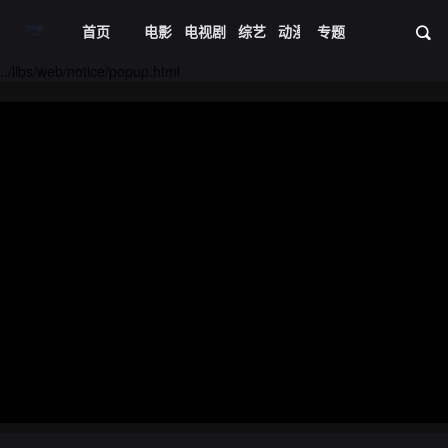
首页
电影
电视剧
综艺
动漫
专题
短剧大全
体育
资
../libs/web/notice/popup.html