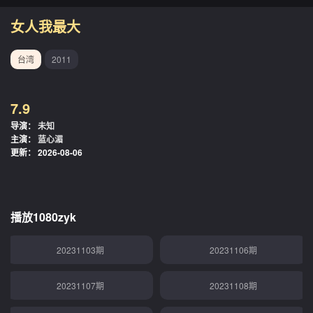
20231016期
20231017期
女人我最大
20231018期
20231019期
台湾
2011
20231020期
20231023期
7.9
20231024期
20231025期
导演：
未知
主演：
蓝心湄
20231026期
20231027期
更新：
2026-08-06
20231030期
20231031期
20231101期
20231102期
播放1080zyk
20231103期
20231106期
20231107期
20231108期