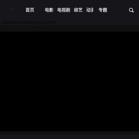
首页
电影
电视剧
综艺
动漫
专题
短剧大全
体育
资
20230922期
20230925期
../libs/web/notice/popup.html
20230926期
20230927期
20230928期
20230929期
20231002期
20231003期
20231004期
20231005期
20231006期
20231009期
20231010期
20231011期
20231012期
20231013期