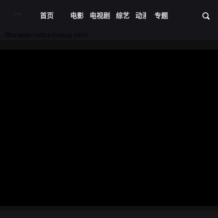
首页
电影
电视剧
综艺
动漫
专题
短剧大全
体育
资
20221110期
20221111期
../libs/web/notice/popup.html
20221114期
20221115期
20221116期
20221117期
20221118期
20221121期
20221122期
20221123期
20221124期
20221128期
20221129期
20221201期
20221205期
20221206期